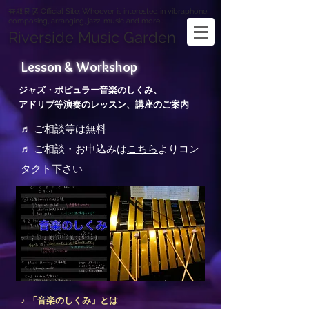
香取良彦 Official Site: Whoever is interested in vibraphone,
composing, arranging, jazz, music and more...
Riverside Music Garden
Lesson &
Workshop
ジャズ・ポピュラー音楽のしくみ、
アドリブ等演奏のレッスン、講座のご案内
♬ ご相談等は無料
♬ ご相談・お申込みは
こちら
より
コン
タクト下さい
♪ 「音楽のしくみ」とは