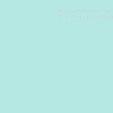
折りたたみ可能なテキストは
す。レイアウトをシンプルに
キストを何かにリンクさせた
ように設定しましょう。ここ