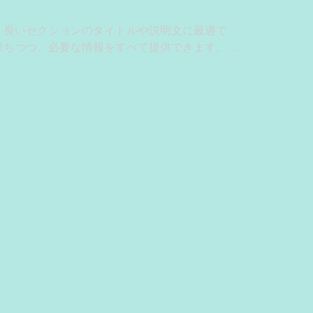
、長いセクションのタイトルや説明文に最適で
保ちつつ、必要な情報をすべて提供できます。テ
り、テキストボックスをクリックすると拡大する
にテキストを入力してください。