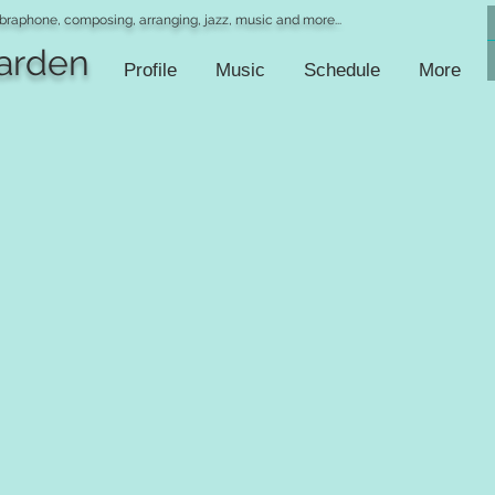
braphone, composing, arranging, jazz, music and more...
Garden
Profile
Music
Schedule
More