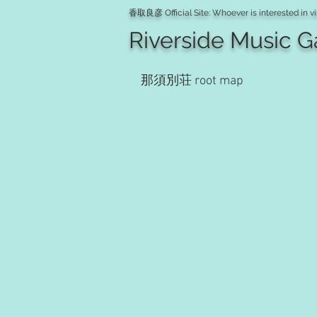
香取良彦 Official Site: Whoever is interested in vi
Riverside Music 
那須別荘 root map