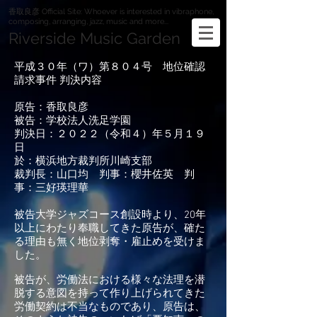
香取良彦 Official Site: Whoever is interested in vibraphone,
composing, arranging, jazz, music and more...
Riverside Music Garden
平成３０年（ワ）第８０４号 地位確認
請求事件 判決内容
原告：香取良彦
被告：学校法人洗足学園
判決日：２０２２（令和４）年５月１９
日
於：横浜地方裁判所川崎支部
裁判長：山口均 判事：櫻井佐英 判
事：三好瑛理華
被告大学ジャズコース創設時より、20年
以上にわたり奉職してきた原告が、確た
る理由も無く地位剥奪・雇止めを受けま
した。
被告が、労働法における様々な法理を潜
脱する意図を持って作り上げられてきた
労働契約は不当なものであり、原告は、